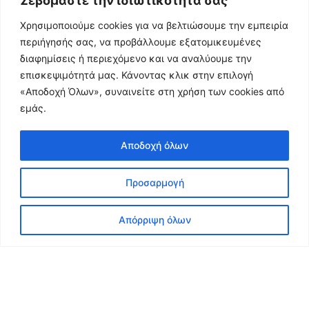
Σεβόμαστε την ιδιωτικότητά σας
ΏΡΑ ΕΞΌΔΟΥ
Χρησιμοποιούμε cookies για να βελτιώσουμε την εμπειρία
περιήγησής σας, να προβάλλουμε εξατομικευμένες
διαφημίσεις ή περιεχόμενο και να αναλύουμε την
επισκεψιμότητά μας. Κάνοντας κλικ στην επιλογή
«Αποδοχή Όλων», συναινείτε στη χρήση των cookies από
εμάς.
Αποδοχή όλων
© 2010–2026 ·
Car Park Booking System for WordPress ver. 3.7
by
Προσαρμογή
QuanticaLabs
Απόρριψη όλων