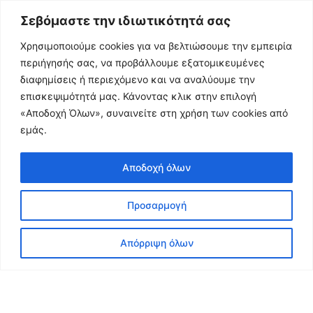
Κλείσε Θέση
Κλείσε Θέση
Κλείσε Θέση
Κλείσε Θέση
Κλείσε Θέση
Κλείσε Θέση
Κλείσε Θέση
Κλείσε Θέση
Κλείσε Θέση
Σεβόμαστε την ιδιωτικότητά σας
Χρησιμοποιούμε cookies για να βελτιώσουμε την εμπειρία
περιήγησής σας, να προβάλλουμε εξατομικευμένες
διαφημίσεις ή περιεχόμενο και να αναλύουμε την
επισκεψιμότητά μας. Κάνοντας κλικ στην επιλογή
«Αποδοχή Όλων», συναινείτε στη χρήση των cookies από
εμάς.
ΣΥΜΦΩΝΑ ΜΕ ΤΟΝ ΝΕΟ ΚΑΝΟΝΙΣΜΟ ΤΟΥ
ΑΕΡΟΔΡΟΜΙΟΥ 7/6/23 Ο ΧΩΡΟΣ ΑΠΟΒΙΒΑΣΗΣ ΚΑΙ
Αποδοχή όλων
ΕΠΙΒΙΒΑΣΗΣ ΘΑ ΓΙΝΕΤΑΙ ΑΠΟ ΤΟ ΠΑΡΚΙΝΓΚ ΤΩΝ
TRANSFER-ΛΕΩΦΟΡΕΙΩΝ ΠΟΥ ΒΡΙΣΚΕΤΑΙ ΔΙΠΛΑ (30 Μ)
ΑΠΟ ΤΗΝ ΠΥΛΗ 5 ΣΤΟΝ ΧΩΡΟ ΤΩΝ ΑΦΙΞΕΩΝ
Προσαρμογή
Απόρριψη όλων